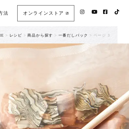
方法
オンラインストア
ME
>
レシピ
>
商品から探す
>
一番だしパック
>
ページ 3