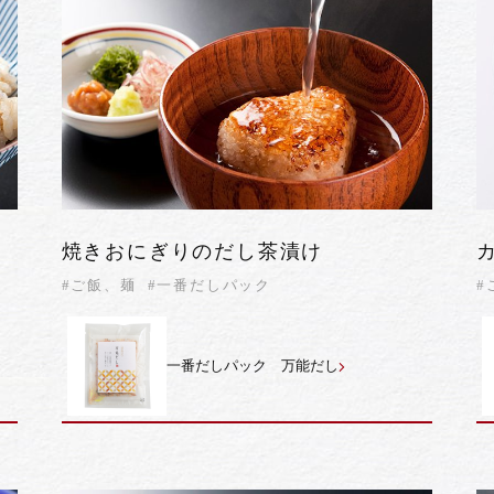
焼きおにぎりのだし茶漬け
#ご飯、麺
#一番だしパック
#
一番だしパック 万能だし