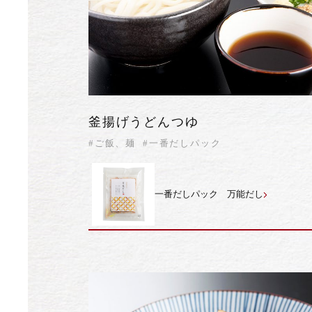
釜揚げうどんつゆ
#ご飯、麺
#一番だしパック
一番だしパック 万能だし