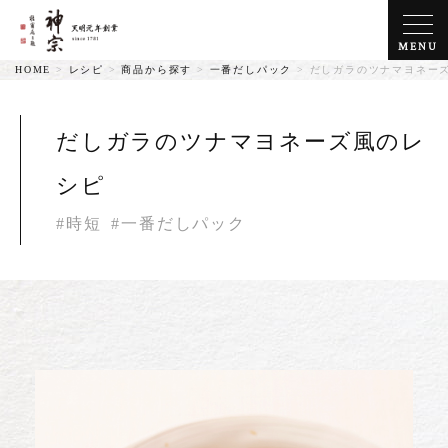
MENU
HOME
>
レシピ
>
商品から探す
>
一番だしパック
>
だしガラのツナマヨネー
だしガラのツナマヨネーズ風のレ
シピ
#時短
#一番だしパック