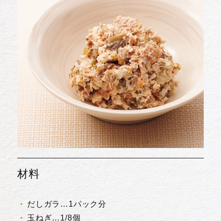
材料
だしガラ…1パック分
玉ねぎ…1/8個