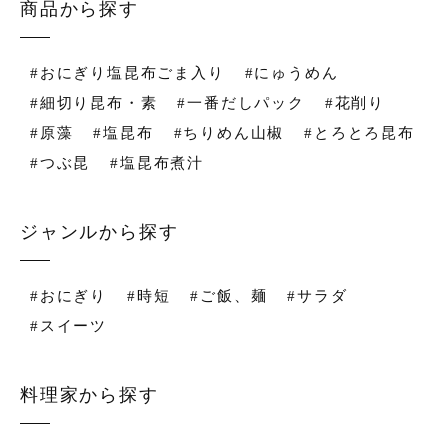
商品から探す
#おにぎり塩昆布ごま入り
#にゅうめん
#細切り昆布・素
#一番だしパック
#花削り
#原藻
#塩昆布
#ちりめん山椒
#とろとろ昆布
#つぶ昆
#塩昆布煮汁
ジャンルから探す
#おにぎり
#時短
#ご飯、麺
#サラダ
#スイーツ
料理家から探す