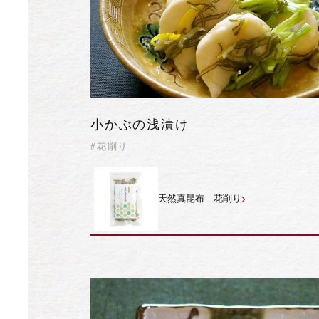
小かぶの浅漬け
#花削り
天然真昆布 花削り