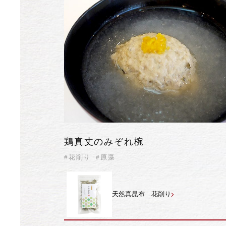
鶏真丈のみぞれ椀
#花削り
#原藻
天然真昆布 花削り