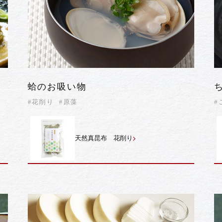
蛤のお吸い物
#花削り
#原藻
#
天然真昆布 花削り