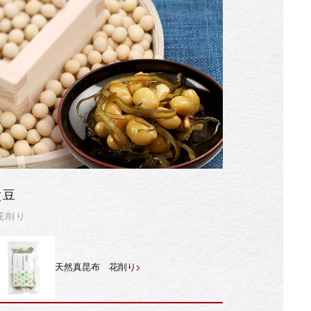
煮豆
花削り
天然真昆布 花削り