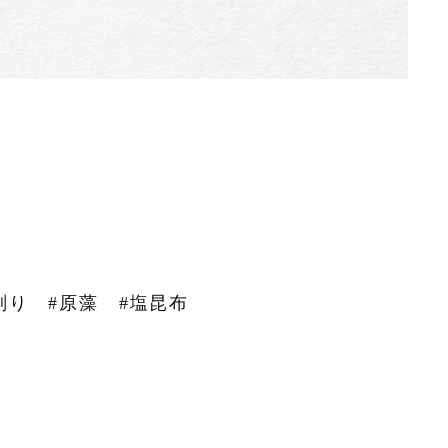
削り
#原藻
#塩昆布