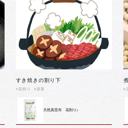
すき焼きの割り下
#花削り
#原藻
#
天然真昆布 花削り