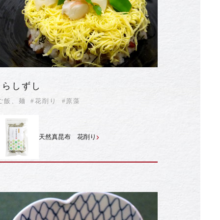
ちらしずし
ご飯、麺
#花削り
#原藻
天然真昆布 花削り