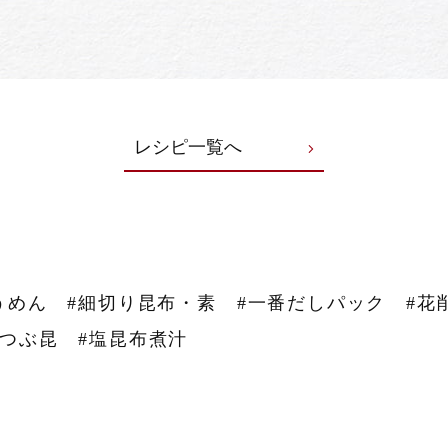
レシピ一覧へ
うめん
#細切り昆布・素
#一番だしパック
#花
#つぶ昆
#塩昆布煮汁