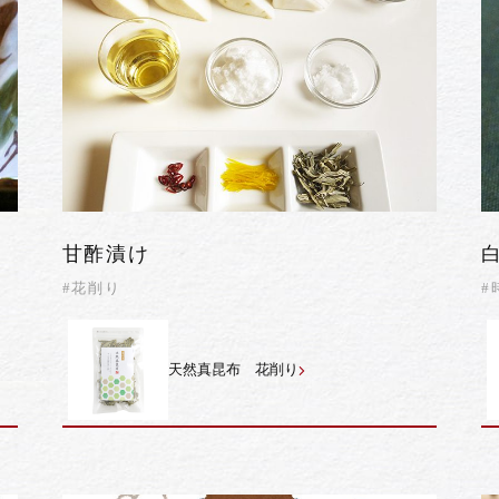
甘酢漬け
#花削り
#
天然真昆布 花削り