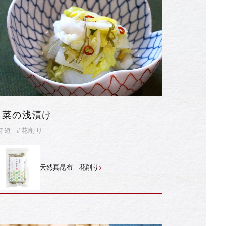
白菜の浅漬け
時短
#花削り
天然真昆布 花削り