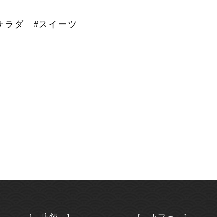
サラダ
#スイーツ
[ 店舗 ]
[ カフェ ]