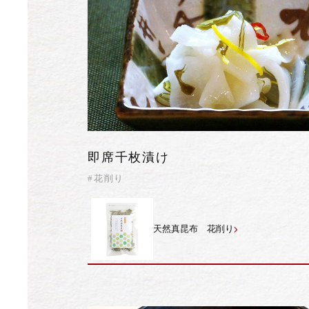
即席千枚漬け
#花削り
天然真昆布 花削り