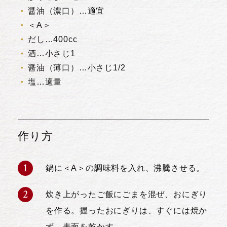
醤油（濃口）…適宜
＜A＞
だし…400cc
酒…小さじ1
醤油（薄口）…小さじ1/2
塩…適量
作り方
鍋に＜A＞の調味料を入れ、沸騰させる。
炊き上がったご飯にごまを混ぜ、おにぎり
を作る。握ったおにぎりは、すぐには焼か
ず、表面を乾かす。