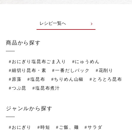
レシピ一覧へ
商品から探す
#おにぎり塩昆布ごま入り
#にゅうめん
#細切り昆布・素
#一番だしパック
#花削り
#原藻
#塩昆布
#ちりめん山椒
#とろとろ昆布
#つぶ昆
#塩昆布煮汁
ジャンルから探す
#おにぎり
#時短
#ご飯、麺
#サラダ