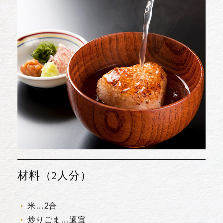
材料（2人分）
米…2合
炒りごま…適宜