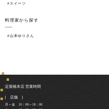
#スイーツ
料理家から探す
#山本ゆりさん
淀屋橋本店 営業時間
[ 店舗 ]
月～金 10：00～18：00