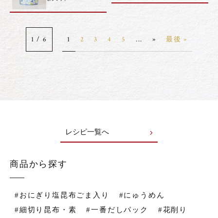
1 / 6
1
2
3
4
5
...
»
最後 »
レシピ一覧へ
商品から探す
#おにぎり塩昆布ごま入り
#にゅうめん
#細切り昆布・素
#一番だしパック
#花削り