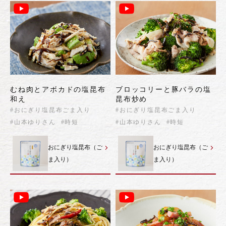
むね肉とアボカドの塩昆布
ブロッコリーと豚バラの塩
和え
昆布炒め
#おにぎり塩昆布ごま入り
#おにぎり塩昆布ごま入り
#山本ゆりさん
#時短
#山本ゆりさん
#時短
おにぎり塩昆布（ご
おにぎり塩昆布（ご
ま入り）
ま入り）