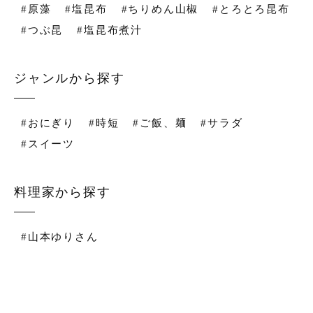
#原藻
#塩昆布
#ちりめん山椒
#とろとろ昆布
#つぶ昆
#塩昆布煮汁
ジャンルから探す
#おにぎり
#時短
#ご飯、麺
#サラダ
#スイーツ
料理家から探す
#山本ゆりさん