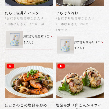
たらこ塩昆布パスタ
ごちそう冷奴
#おにぎり塩昆布ごま入り
#おにぎり塩昆布ごま入り
#山本ゆりさん
#ご飯、麺
#山本ゆりさん
#時短
#サラダ
おにぎり塩昆布（ご
ま入り）
おにぎり塩昆布（ご
ま入り）
鮭ときのこの塩昆布炒め
塩昆布炒り卵こんがりウイ