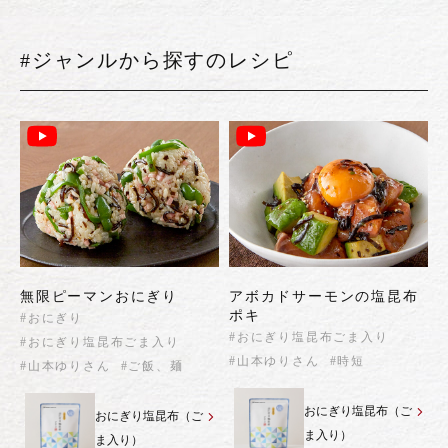
#ジャンルから探すのレシピ
無限ピーマンおにぎり
アボカドサーモンの塩昆布
ポキ
#おにぎり
#おにぎり塩昆布ごま入り
#おにぎり塩昆布ごま入り
#山本ゆりさん
#時短
#山本ゆりさん
#ご飯、麺
おにぎり塩昆布（ご
おにぎり塩昆布（ご
ま入り）
ま入り）