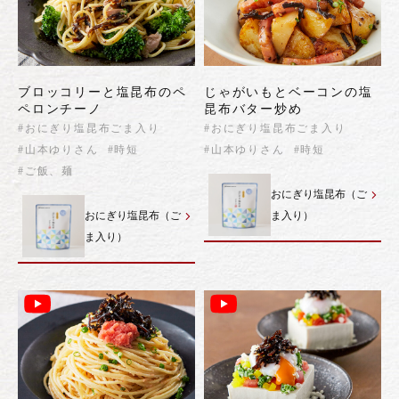
ブロッコリーと塩昆布のペ
じゃがいもとベーコンの塩
ペロンチーノ
昆布バター炒め
#おにぎり塩昆布ごま入り
#おにぎり塩昆布ごま入り
#山本ゆりさん
#時短
#山本ゆりさん
#時短
#ご飯、麺
おにぎり塩昆布（ご
おにぎり塩昆布（ご
ま入り）
ま入り）