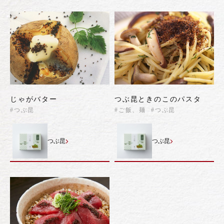
じゃがバター
つぶ昆ときのこのパスタ
#つぶ昆
#ご飯、麺
#つぶ昆
つぶ昆
つぶ昆