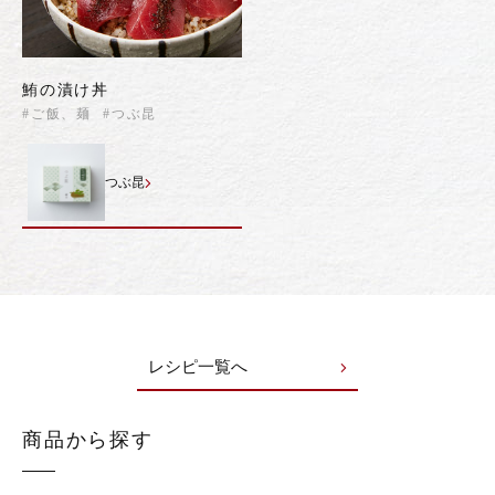
鮪の漬け丼
#ご飯、麺
#つぶ昆
つぶ昆
レシピ一覧へ
商品から探す