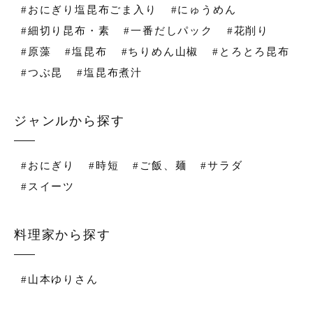
#おにぎり塩昆布ごま入り
#にゅうめん
#細切り昆布・素
#一番だしパック
#花削り
#原藻
#塩昆布
#ちりめん山椒
#とろとろ昆布
#つぶ昆
#塩昆布煮汁
ジャンルから探す
#おにぎり
#時短
#ご飯、麺
#サラダ
#スイーツ
料理家から探す
#山本ゆりさん