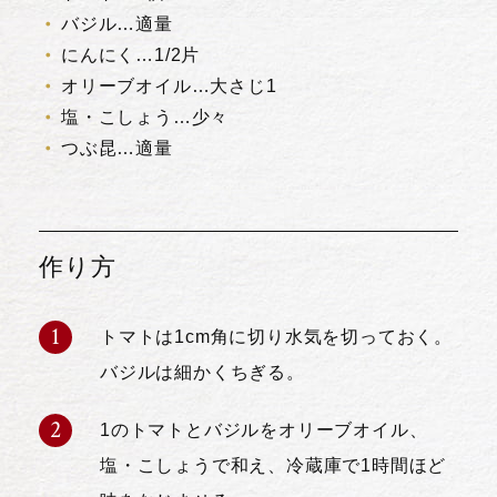
バジル…適量
にんにく…1/2片
オリーブオイル…大さじ1
塩・こしょう…少々
つぶ昆…適量
作り方
トマトは1cm角に切り水気を切っておく。
バジルは細かくちぎる。
1のトマトとバジルをオリーブオイル、
塩・こしょうで和え、冷蔵庫で1時間ほど