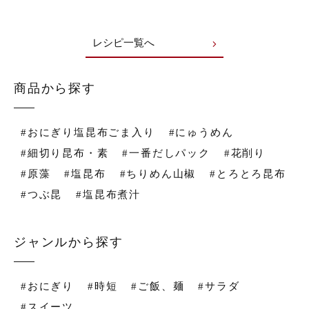
レシピ一覧へ
商品から探す
#おにぎり塩昆布ごま入り
#にゅうめん
#細切り昆布・素
#一番だしパック
#花削り
#原藻
#塩昆布
#ちりめん山椒
#とろとろ昆布
#つぶ昆
#塩昆布煮汁
ジャンルから探す
#おにぎり
#時短
#ご飯、麺
#サラダ
#スイーツ