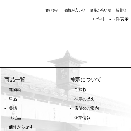
価格が安い順
価格が高い順
新着順
並び替え
12
件中
1
-
12
件表示
商品一覧
神宗について
進物箱
ご挨拶
単品
神宗の歴史
美鍋
店舗のご案内
限定品
企業情報
価格から探す