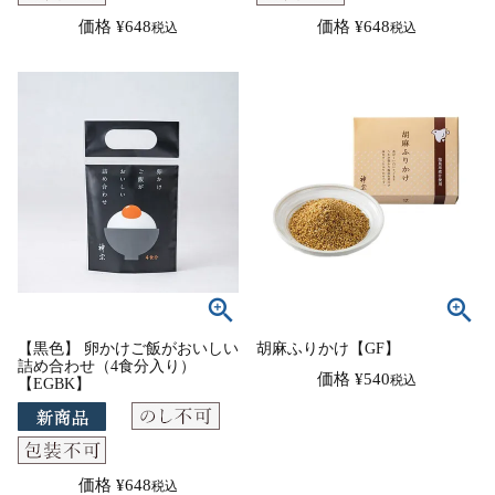
価格
¥
648
価格
¥
648
税込
税込
【黒色】 卵かけご飯がおいしい
胡麻ふりかけ【GF】
詰め合わせ（4食分入り）
価格
¥
540
税込
【EGBK】
価格
¥
648
税込