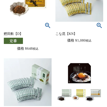
鰹田麩【D】
こな昆【KN】
価格
¥
1,080
税込
価格
¥
648
税込