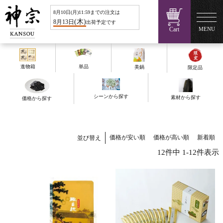
8
月
10
日(
月
)11:59までの注文は
(
木
)
8
月
13
日
出荷予定です
Cart
MENU
進物箱
単品
美鍋
限定品
シーンから探す
素材から探す
価格から探す
価格が安い順
価格が高い順
新着順
並び替え
12
件中
1
-
12
件表示