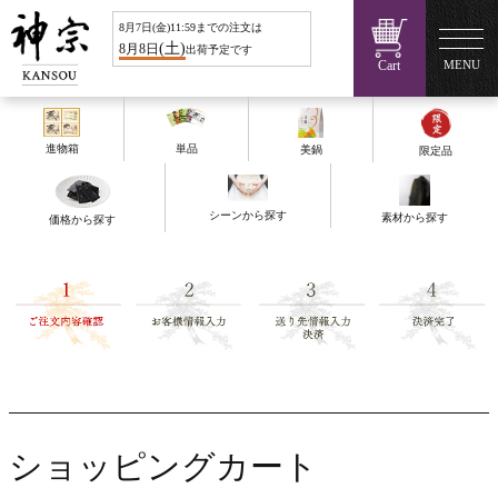
8
月
7
日(
金
)11:59までの注文は
(
土
)
8
月
8
日
出荷予定です
Cart
MENU
進物箱
単品
美鍋
限定品
シーンから探す
素材から探す
価格から探す
ショッピングカート