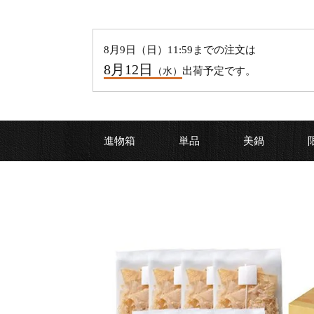
8
月
9
日（
日
）11:59までの注文は
8
月
12
日
出荷予定です。
（
水
）
進物箱
単品
美鍋