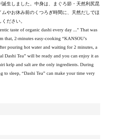
が誕生しました。中身は、まぐろ節・天然利尻昆
イムやお休み前のくつろぎ時間に、天然だしでほ
しください。
thentic taste of organic dashi every day ..." That was
m that, 2-minutes easy-cooking “KANSOU’s
ter pouring hot water and waiting for 2 minutes, a
 Dashi Tea” will be ready and you can enjoy it as
hiri kelp and salt are the only ingredients. During
ng to sleep, “Dashi Tea” can make your time very