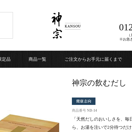
01
（月
※お急
限定品
商品一覧
ご注文からお手元に届くまで
神宗の飲むだし 7
商品番号
ND-14
「天然だしのおいしさを、毎
ら、お湯を注いで2分待つだ