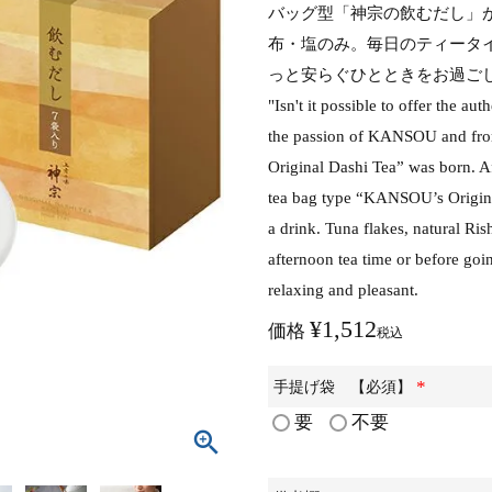
バッグ型「神宗の飲むだし」
布・塩のみ。毎日のティータ
っと安らぐひとときをお過ご
"Isn't it possible to offer the au
the passion of KANSOU and fro
Original Dashi Tea” was born. Af
tea bag type “KANSOU’s Original
a drink. Tuna flakes, natural Ris
afternoon tea time or before goi
relaxing and pleasant.
¥
1,512
価格
税込
手提げ袋 【必須】
(
要
不要
必
須
)