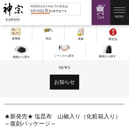
8
月
8
日(
土
)11:59までの注文は
(
月
)
8
月
10
日
出荷予定です
Cart
MENU
進物箱
単品
美鍋
限定品
シーンから探す
素材から探す
価格から探す
NEWS
お知らせ
★新発売★ 塩昆布 山椒入り（化粧箱入り）
～復刻パッケージ～