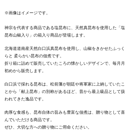
※画像はイメージです。
神宗を代表する商品である塩昆布に、天然真昆布を使用した「塩
昆布山椒入り」の箱入り商品が登場します。
北海道道南産天然白口浜真昆布を使用し、山椒をきかせたふっく
らと 柔らかい昆布の佃煮です。
折り箱に詰めて販売していたころの懐かしいデザインで、毎月月
初めから販売します。
白口浜で採れる昆布は、松前藩が朝廷や将軍家に上納していたこ
とから「献上昆布」の別称があるほど、昔から最上級品として扱
われてきた逸品です。
肉厚な食感も、昆布自体の旨みも豊富な佃煮は、贈り物として喜
んでいただける商品です。
ぜひ、大切な方への贈り物にご用命ください。