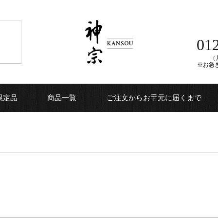
01
（月
※お急
限定品
商品一覧
ご注文からお手元に届くまで