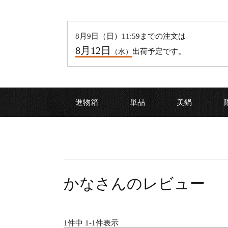
8
月
9
日（
日
）11:59までの注文は
8
月
12
日
出荷予定です。
（
水
）
進物箱
単品
美鍋
かなさんのレビュー
1
件中
1
-
1
件表示