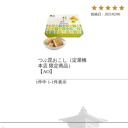
投稿日
2021/02/06
つぶ昆おこし（淀屋橋
本店 限定商品）
【AO】
1
件中
1
-
1
件表示