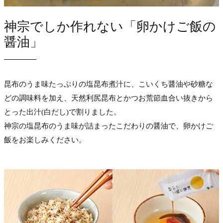
神宗でしか作れない「卵かけご飯の
醤油」
昆布のうま味たっぷりの塩昆布煮汁に、こいくち醤油や砂糖な
どの調味料を加え、天然利尻昆布とかつお荒節血合い抜きから
とった出汁(白だし)で割りました。
神宗の塩昆布のうま味が詰まったこだわりの醤油で、卵かけご
飯をお楽しみください。