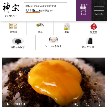
8
月
7
日(
金
)11:59までの注文は
(
土
)
8
月
8
日
出荷予定です
Cart
MENU
進物箱
単品
美鍋
限定品
シーンから探す
素材から探す
価格から探す