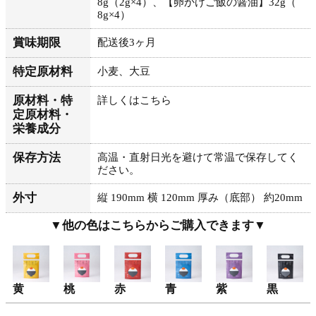
8g（2g×4）、【卵かけご飯の醤油】32g（
8g×4）
賞味期限
配送後3ヶ月
特定原材料
小麦、大豆
原材料・特
詳しくはこちら
定原材料・
栄養成分
保存方法
高温・直射日光を避けて常温で保存してく
ださい。
外寸
縦 190mm 横 120mm 厚み（底部） 約20mm
▼他の色はこちらからご購入できます▼
黄
桃
赤
青
紫
黒