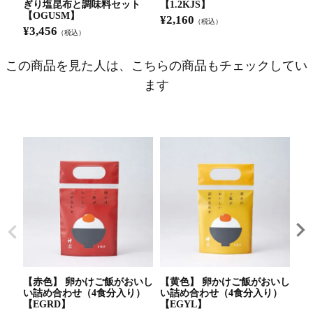
ぎり塩昆布と調味料セット
【1.2KJS】
UN
【OGUSM】
¥
2,160
¥
2
（税込）
¥
3,456
（税込）
この商品を見た人は、こちらの商品もチェックしてい
ます
【赤色】 卵かけご飯がおいし
【黄色】 卵かけご飯がおいし
【
い詰め合わせ（4食分入り）
い詰め合わせ（4食分入り）
い
【EGRD】
【EGYL】
【E