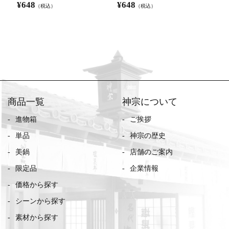
¥
648
¥
648
¥
6
（税込）
（税込）
商品一覧
神宗について
進物箱
ご挨拶
単品
神宗の歴史
美鍋
店舗のご案内
限定品
企業情報
価格から探す
シーンから探す
素材から探す