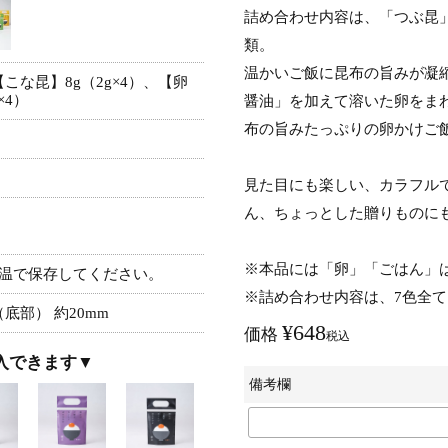
詰め合わせ内容は、「つぶ昆
類。
温かいご飯に昆布の旨みが凝
【こな昆】8g（2g×4）、【卵
×4）
醤油」を加えて溶いた卵をま
布の旨みたっぷりの卵かけご
見た目にも楽しい、カラフル
ん、ちょっとした贈りものに
※本品には「卵」「ごはん」
温で保存してください。
※詰め合わせ内容は、7色全
み（底部） 約20mm
¥
648
価格
税込
入できます▼
備考欄