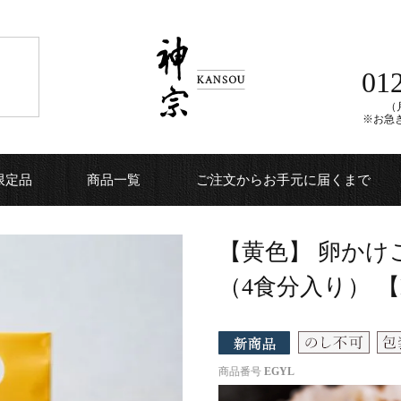
01
（月
※お急
限定品
商品一覧
ご注文からお手元に届くまで
【黄色】 卵か
（4食分入り） 【
商品番号
EGYL