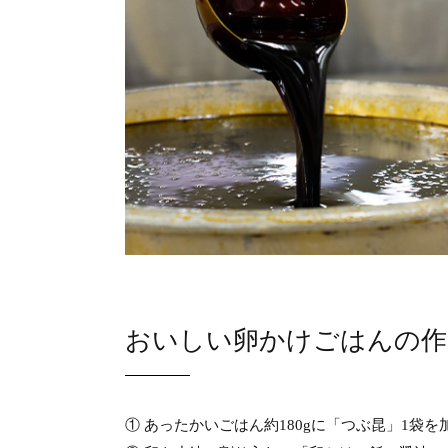
おいしい卵かけごはんの作
① あったかいごはん約180gに「つぶ昆」1袋