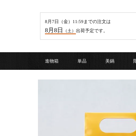
8
月
7
日（
金
）11:59までの注文は
8
月
8
日
出荷予定です。
（
土
）
進物箱
単品
美鍋