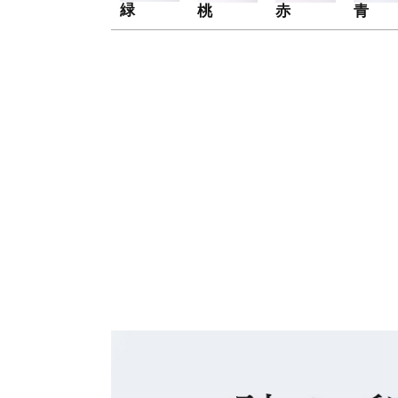
緑
桃
赤
青