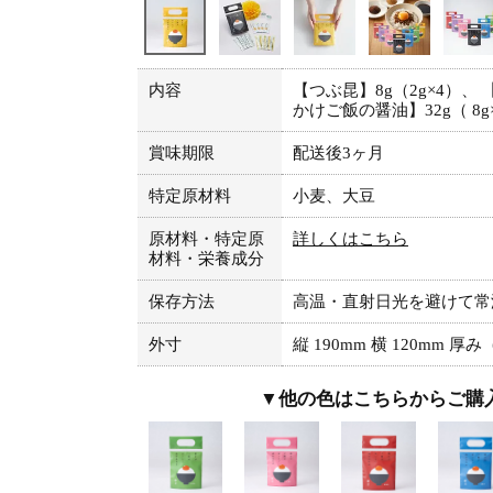
内容
【つぶ昆】8g（2g×4）、 
かけご飯の醤油】32g（ 8g
賞味期限
配送後3ヶ月
特定原材料
小麦、大豆
原材料・特定原
詳しくはこちら
材料・栄養成分
保存方法
高温・直射日光を避けて常
外寸
縦 190mm 横 120mm 厚
▼他の色はこちらからご購