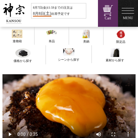
8
月
7
日(
金
)11:59までの注文は
(
土
)
8
月
8
日
出荷予定です
Cart
MENU
進物箱
単品
美鍋
限定品
シーンから探す
素材から探す
価格から探す