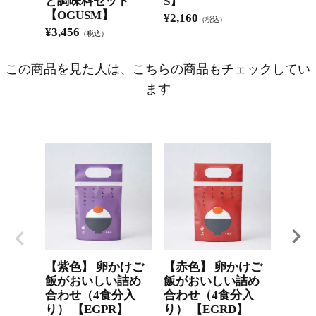
と調味料セット
S】
¥
2,59
【OGUSM】
¥
2,160
（税込）
¥
3,456
（税込）
この商品を見た人は、こちらの商品もチェックしてい
ます
【紫色】 卵かけご
【赤色】 卵かけご
【黒色
飯がおいしい詰め
飯がおいしい詰め
飯が
合わせ（4食分入
合わせ（4食分入
合わせ
り） 【EGPR】
り） 【EGRD】
り） 