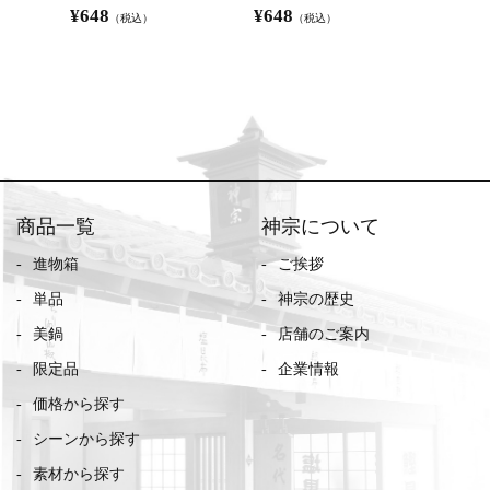
¥
648
¥
648
¥
648
（税込）
（税込）
（
商品一覧
神宗について
進物箱
ご挨拶
単品
神宗の歴史
美鍋
店舗のご案内
限定品
企業情報
価格から探す
シーンから探す
素材から探す