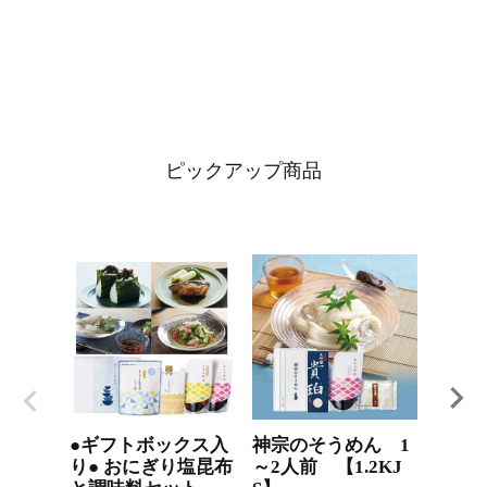
ピックアップ商品
●ギフトボックス入
神宗のそうめん 1
国産
り● おにぎり塩昆布
～2人前 【1.2KJ
茶漬け