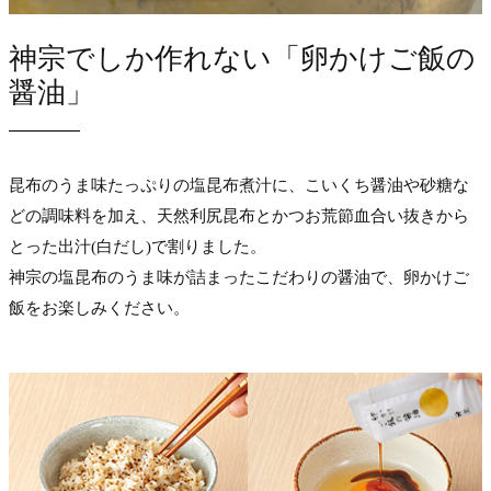
神宗でしか作れない「卵かけご飯の
醤油」
昆布のうま味たっぷりの塩昆布煮汁に、こいくち醤油や砂糖な
どの調味料を加え、天然利尻昆布とかつお荒節血合い抜きから
とった出汁(白だし)で割りました。
神宗の塩昆布のうま味が詰まったこだわりの醤油で、卵かけご
飯をお楽しみください。