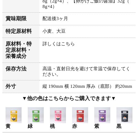
8g（2g×4）、【卵かけご飯の醤油】32g（
8g×4）
賞味期限
配送後3ヶ月
特定原材料
小麦、大豆
原材料・特
詳しくはこちら
定原材料・
栄養成分
保存方法
高温・直射日光を避けて常温で保存してく
ださい。
外寸
縦 190mm 横 120mm 厚み（底部） 約20mm
▼他の色はこちらからご購入できます▼
黄
緑
桃
赤
紫
黒