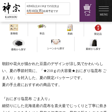
8
月
8
日(
土
)11:59までの注文は
(
月
)
8
月
10
日
出荷予定です
Cart
MENU
進物箱
単品
美鍋
限定品
シーンから探す
素材から探す
価格から探す
朝顔や花火が描かれた豆皿のデザインが涼し気でかわいらし
い、夏の季節封筒に、「★210ｇの大容量★おにぎり塩昆布 ご
ま入り」を封入した、夏の限定パッケージです。
夏の手土産におすすめの商品です。
『おにぎり塩昆布 ごま入り』
細切りにした北海道産の昆布を直火釜でじっくりと丁寧に炊き