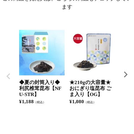
ます
◆夏の封筒入り◆
★210gの大容量★
椎茸
利尻椎茸昆布【NF
おにぎり塩昆布 ご
本店 
U-STR】
ま入り【OG】
S】
¥
1,188
¥
1,080
¥
1,18
（税込）
（税込）