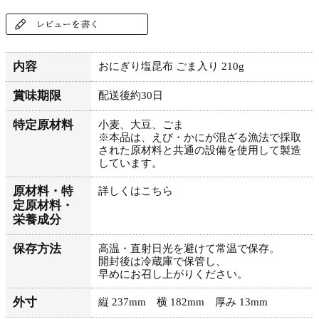
内容
おにぎり塩昆布 ごま入り 210g
賞味期限
配送後約30日
特定原材料
小麦、大豆、ごま
※本品は、えび・かにが混ざる漁法で採取
された原材料と共通の設備を使用して製造
しています。
原材料・特
詳しくはこちら
定原材料・
栄養成分
保存方法
高温・直射日光を避けて常温で保存。
開封後は冷蔵庫で保管し、
早めにお召し上がりください。
外寸
縦 237mm 横 182mm 厚み 13mm