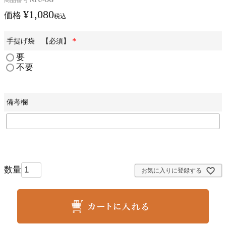
商品番号
NFU-OG
¥
1,080
価格
税込
手提げ袋 【必須】
(
要
必
不要
須
)
備考欄
お気に入りに登録する