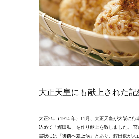
大正天皇にも献上された記
大正3年（1914 年）11月、大正天皇が大阪
込めて「鰹田麩」を作り献上を致しました。 宮
書状には「御前へ差上候」とあり、鰹田麩が大