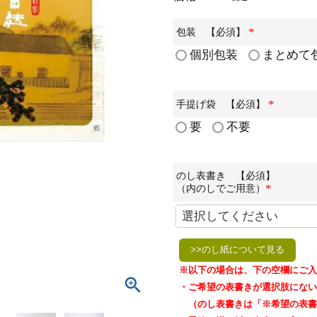
包装 【必須】
(
個別包装
まとめて
必
須
)
手提げ袋 【必須】
(
要
不要
必
須
)
のし表書き 【必須】
（内のしでご用意）
(
必
須
)
>>のし紙について見る
※以下の場合は、下の空欄にご入
・ご希望の表書きが選択肢にない
（のし表書きは「※希望の表書