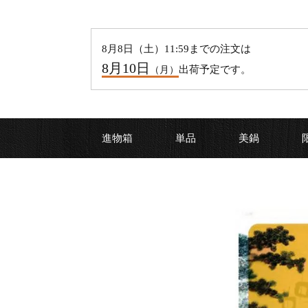
8
月
8
日（
土
）11:59までの注文は
8
月
10
日
出荷予定です。
（
月
）
進物箱
単品
美鍋