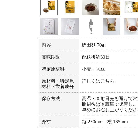
内容
鰹田麩 70g
賞味期限
配送後約30日
特定原材料
小麦、大豆
原材料・特定原
詳しくはこちら
材料・栄養成分
保存方法
高温・直射日光を避けて常
開封後は冷蔵庫で保管し、
早めにお召し上がりくださ
外寸
縦 230mm 横 165mm