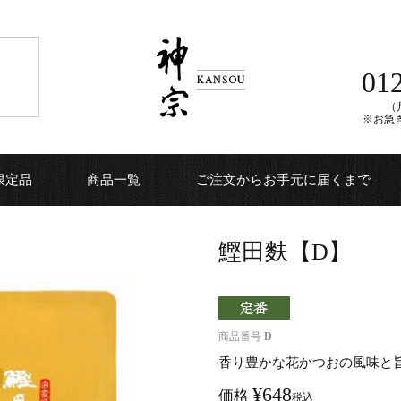
01
（月
※お急
限定品
商品一覧
ご注文からお手元に届くまで
鰹田麩【D】
商品番号
D
香り豊かな花かつおの風味と
¥
648
価格
税込