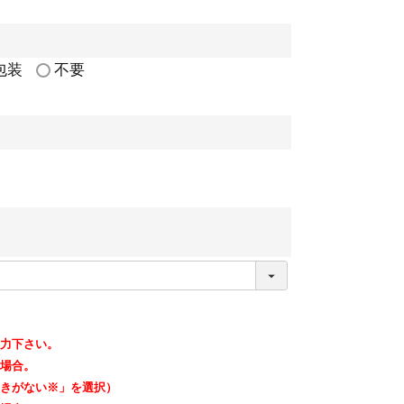
包装
不要
力下さい。
場合。
きがない※」を選択）