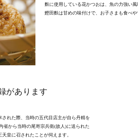
麩に使用している花かつおは、魚の力強い風
鰹田麩は甘めの味付けで、お子さまも食べや
録があります
に行幸された際、当時の五代目店主が自ら丹精を
内省から当時の尾嵜宗兵衛(故人)に送られた
正天皇に召されたことが伺えます。