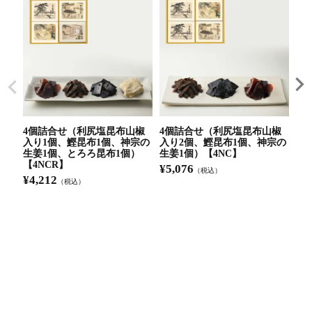
4個詰合せ（利尻塩昆布山椒
4個詰合せ（利尻塩昆布山椒
★
入り1個、鰹昆布1個、神宗の
入り2個、鰹昆布1個、神宗の
4
生姜1個、とろろ昆布1個）
生姜1個）【4NC】
¥
5
【4NCR】
¥
5,076
（税込）
¥
4,212
（税込）