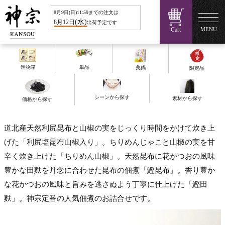
8
月
9
日(
日
)11:59までの注文は
(
水
)
8
月
12
日
出荷予定です
Cart
MENU
進物箱
単品
美鍋
限定品
シーンから探す
素材から探す
価格から探す
道北産天然利尻昆布と山椒の実をじっくり時間をかけて炊き上
げた「利尻塩昆布山椒入り」。ちりめんじゃこと山椒の実を甘
辛く炊き上げた「ちりめん山椒」。天然昆布に花かつおの風味
豊かな田麩を丹念に合わせた昆布の佃煮「鰹昆布」。香り豊か
な花かつおの風味と旨みを逃さぬよう丁寧に仕上げた「鰹田
麩」。神宗定番の人気佃煮のお詰合せです。