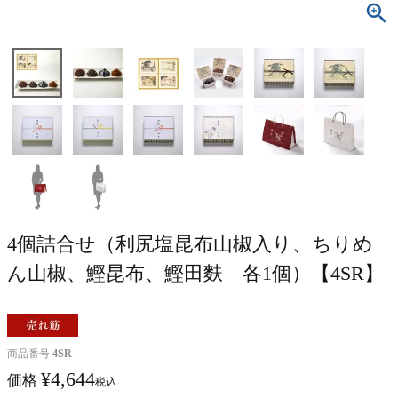
4個詰合せ（利尻塩昆布山椒入り、ちりめ
ん山椒、鰹昆布、鰹田麩 各1個）【4SR】
商品番号
4SR
¥
4,644
価格
税込