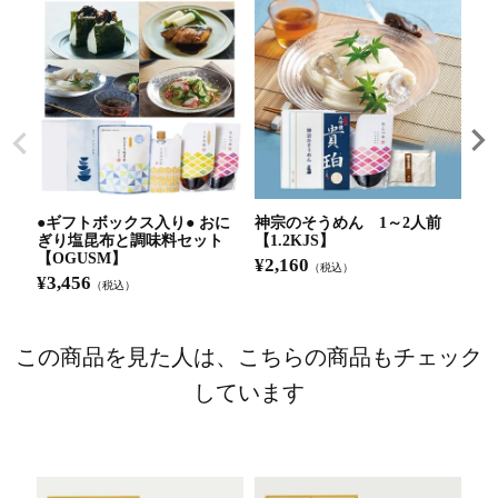
●ギフトボックス入り● おに
神宗のそうめん 1～2人前
国
ぎり塩昆布と調味料セット
【1.2KJS】
UN
【OGUSM】
¥
2,160
¥
2
（税込）
¥
3,456
（税込）
この商品を見た人は、こちらの商品もチェック
しています