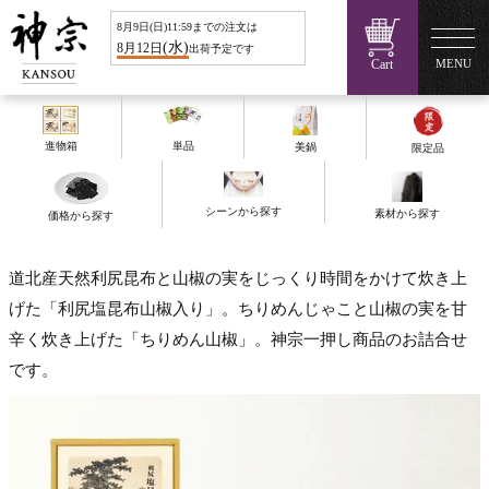
8
月
9
日(
日
)11:59までの注文は
(
水
)
8
月
12
日
出荷予定です
Cart
MENU
進物箱
単品
美鍋
限定品
シーンから探す
素材から探す
価格から探す
道北産天然利尻昆布と山椒の実をじっくり時間をかけて炊き上
げた「利尻塩昆布山椒入り」。ちりめんじゃこと山椒の実を甘
辛く炊き上げた「ちりめん山椒」。神宗一押し商品のお詰合せ
です。