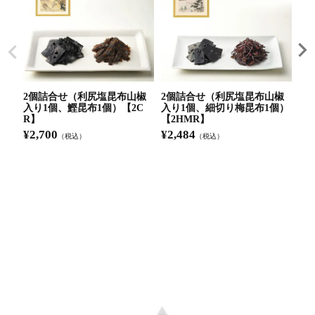
2個詰合せ（利尻塩昆布山椒
2個詰合せ（利尻塩昆布山椒
2
入り1個、鰹昆布1個）【2C
入り1個、細切り梅昆布1個）
入
R】
【2HMR】
【2
¥
2,700
¥
2,484
¥
2
（税込）
（税込）