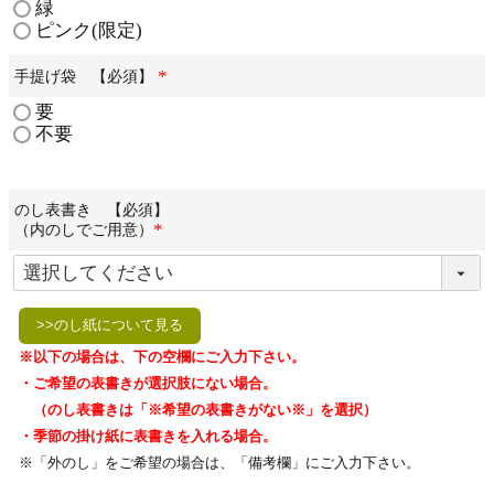
緑
必
ピンク(限定)
須
)
手提げ袋 【必須】
(
要
必
不要
須
)
のし表書き 【必須】
（内のしでご用意）
(
必
須
)
>>のし紙について見る
※以下の場合は、下の空欄にご入力下さい。
・ご希望の表書きが選択肢にない場合。
（のし表書きは「※希望の表書きがない※」を選択）
・季節の掛け紙に表書きを入れる場合。
※「外のし」をご希望の場合は、「備考欄」にご入力下さい。