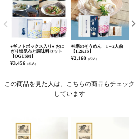
●ギフトボックス入り● おに
神宗のそうめん 1～2人前
国
ぎり塩昆布と調味料セット
【1.2KJS】
UN
【OGUSM】
¥
2,160
¥
2
（税込）
¥
3,456
（税込）
この商品を見た人は、こちらの商品もチェック
しています