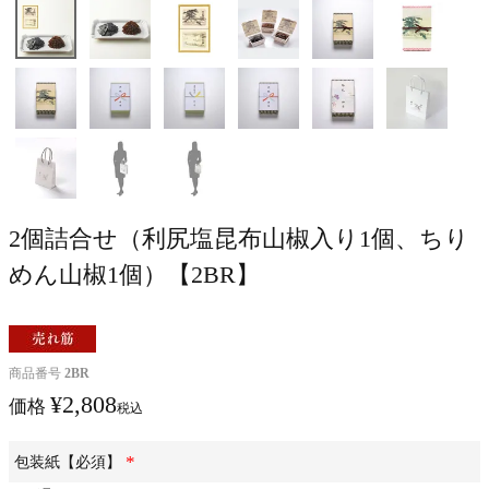
2個詰合せ（利尻塩昆布山椒入り1個、ちり
めん山椒1個）【2BR】
商品番号
2BR
¥
2,808
価格
税込
包装紙【必須】
(