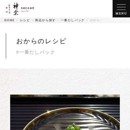
MENU
HOME
>
レシピ
>
商品から探す
>
一番だしパック
>
おから
おからのレシピ
#一番だしパック