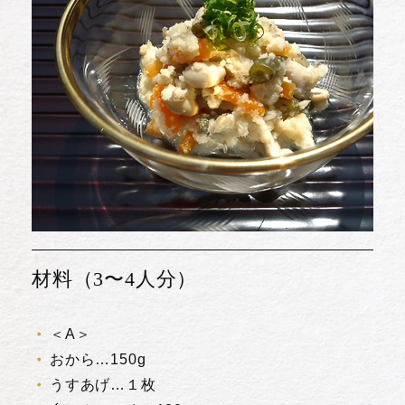
材料（3〜4人分）
＜A＞
おから…150g
うすあげ…１枚