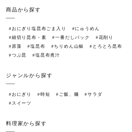
商品から探す
#おにぎり塩昆布ごま入り
#にゅうめん
#細切り昆布・素
#一番だしパック
#花削り
#原藻
#塩昆布
#ちりめん山椒
#とろとろ昆布
#つぶ昆
#塩昆布煮汁
ジャンルから探す
#おにぎり
#時短
#ご飯、麺
#サラダ
#スイーツ
料理家から探す