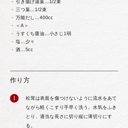
引き揚げ湯葉…1/2束
三つ葉…1/2束
万能だし…400cc
＜A＞
うすくち醤油…小さじ1弱
塩…少々
酒…5cc
作り方
松茸は表面を傷つけないように流水をあて
ながら軽くこすり手早く洗う。水気をふき
とり、適当な長さに切り縦に薄切りにす
る。