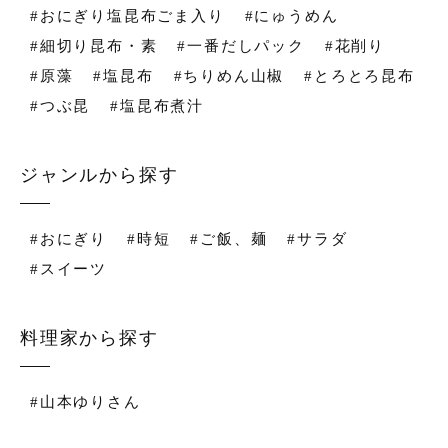
#おにぎり塩昆布ごま入り
#にゅうめん
#細切り昆布・素
#一番だしパック
#花削り
#原藻
#塩昆布
#ちりめん山椒
#とろとろ昆布
#つぶ昆
#塩昆布煮汁
ジャンルから探す
#おにぎり
#時短
#ご飯、麺
#サラダ
#スイーツ
料理家から探す
#山本ゆりさん