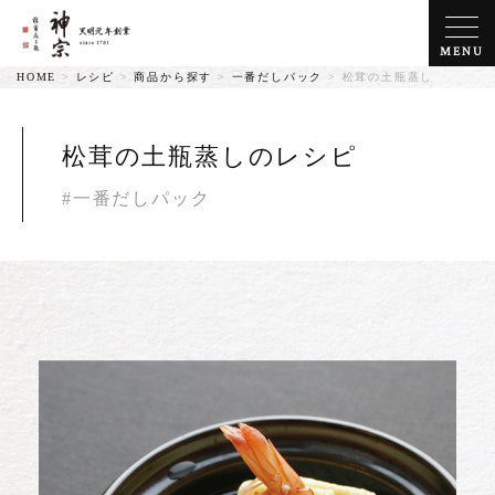
MENU
HOME
>
レシピ
>
商品から探す
>
一番だしパック
>
松茸の土瓶蒸し
松茸の土瓶蒸しのレシピ
#一番だしパック