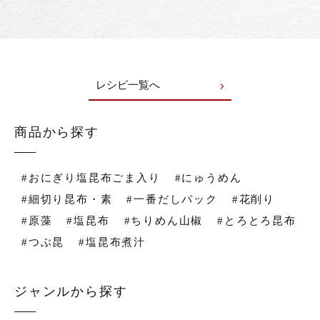
レシピ一覧へ
商品から探す
#おにぎり塩昆布ごま入り
#にゅうめん
#細切り昆布・素
#一番だしパック
#花削り
#原藻
#塩昆布
#ちりめん山椒
#とろとろ昆布
#つぶ昆
#塩昆布煮汁
ジャンルから探す