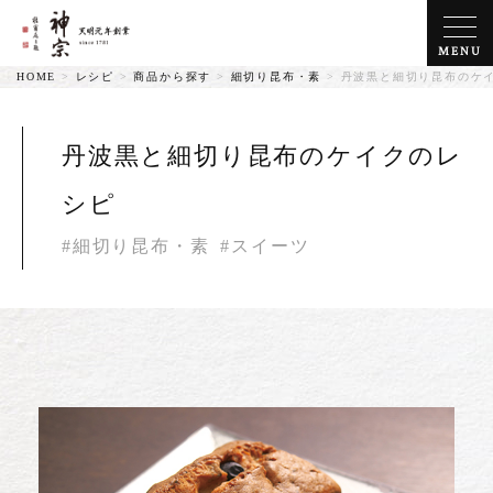
MENU
HOME
>
レシピ
>
商品から探す
>
細切り昆布・素
>
丹波黒と細切り昆布のケ
丹波黒と細切り昆布のケイクのレ
シピ
#細切り昆布・素
#スイーツ