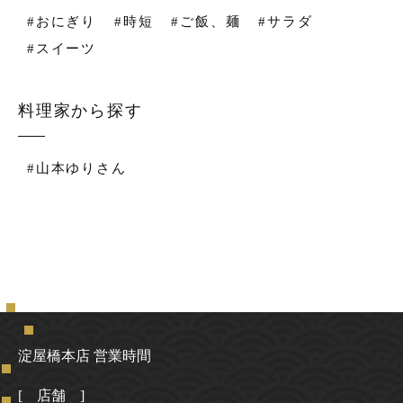
#おにぎり
#時短
#ご飯、麺
#サラダ
#スイーツ
料理家から探す
#山本ゆりさん
淀屋橋本店 営業時間
[ 店舗 ]