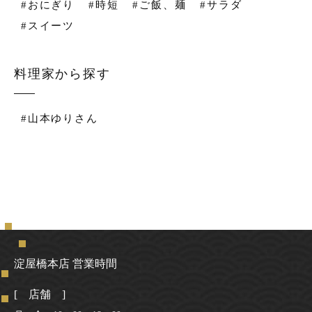
#おにぎり
#時短
#ご飯、麺
#サラダ
#スイーツ
料理家から探す
#山本ゆりさん
淀屋橋本店 営業時間
[ 店舗 ]