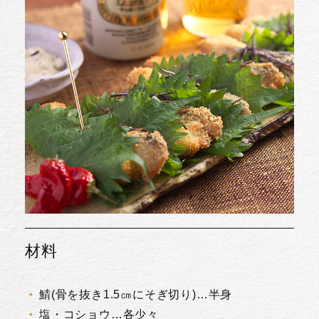
材料
鯖(骨を抜き1.5㎝にそぎ切り)…半身
塩・コショウ…各少々