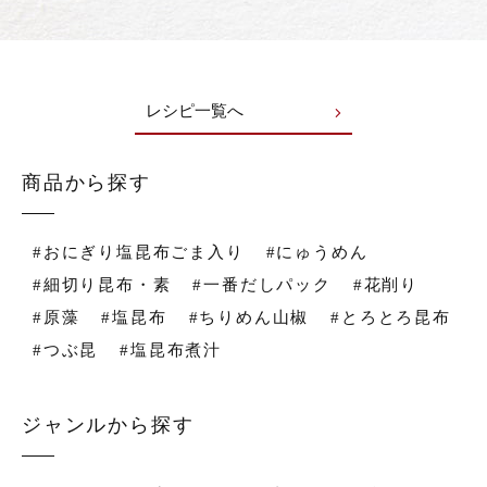
レシピ一覧へ
商品から探す
#おにぎり塩昆布ごま入り
#にゅうめん
#細切り昆布・素
#一番だしパック
#花削り
#原藻
#塩昆布
#ちりめん山椒
#とろとろ昆布
#つぶ昆
#塩昆布煮汁
ジャンルから探す