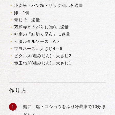
小麦粉・パン粉・サラダ油…各適量
卵…1個
青じそ…適量
万願寺とうがらし(赤)…適量
神宗の「細切り昆布」…適量
＜タルタルソース A＞
マヨネーズ…大さじ4～6
ピクルス(粗みじん)…大さじ2
赤玉ねぎ(粗みじん)…大さじ1
作り方
鯖に、塩・コショウをふり冷蔵庫で10分ほ
どおく。