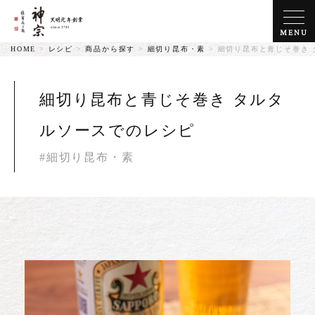
MENU
HOME
>
レシピ
>
商品から探す
>
細切り昆布・素
>
細切り昆布と青じそ巻き 
細切り昆布と青じそ巻き タルタ
ルソースでのレシピ
#細切り昆布・素