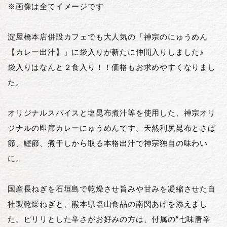
※画像は全てイメージです
淀屋橋本店併設カフェでも大人気の「神宗のにゅうめん
【カレー出汁】」に袋入りが新たに仲間入りしました♪
袋入りはなんと２食入り！！価格もお求めやすくなりまし
た。
オリジナルスパイスと塩昆布煮汁等を使用した、神宗オリ
ジナルの即席カレーにゅうめんです。天然利尻昆布とさば
節、鰹節、煮干しから取る本格出汁で神宗独自の味わい
に。
国産長ねぎを石垣島で乾燥させ旨みや甘みを凝縮させた自
社製乾燥ねぎと、熊本県塩山食品の南関あげを添えまし
た。ピリリとした辛さがお好みの方は、付属の“七味唐辛