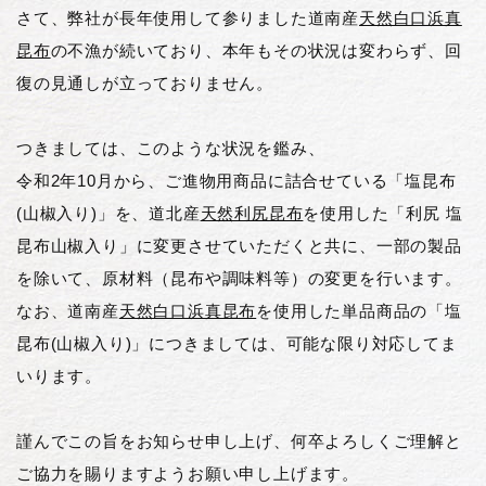
さて、弊社が長年使用して参りました道南産
天然白口浜真
昆布
の不漁が続いており、本年もその状況は変わらず、回
復の見通しが立っておりません。
つきましては、このような状況を鑑み、
令和2年10月から、ご進物用商品に詰合せている「塩昆布
(山椒入り)」を、道北産
天然利尻昆布
を使用した「利尻 塩
昆布山椒入り」に変更させていただくと共に、一部の製品
を除いて、原材料（昆布や調味料等）の変更を行います。
なお、道南産
天然白口浜真昆布
を使用した単品商品の「塩
昆布(山椒入り)」につきましては、可能な限り対応してま
いります。
謹んでこの旨をお知らせ申し上げ、何卒よろしくご理解と
ご協力を賜りますようお願い申し上げます。