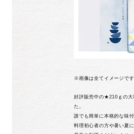
※画像は全てイメージで
好評販売中の★210ｇの
た。
誰でも簡単に本格的な味
料理初心者の方や暑い夏