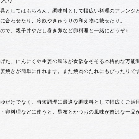
ま入り
の具としてはもちろん、調味料として幅広い料理のアレンジ
のに合わせたり、冷奴やきゅうりの和え物に載せたり。
ので、親子丼やだし巻き卵など卵料理と一緒にどうぞ♪
げた、にんにくや生姜の風味が食欲をそそる本格的な万能
生姜焼きが簡単に作れます。また焼肉のたれにもぴったりで
ゆだけでなく、時短調理に最適な調味料として幅広くご活用
物・卵料理などに使うと、昆布とかつおの風味が贅沢な一品