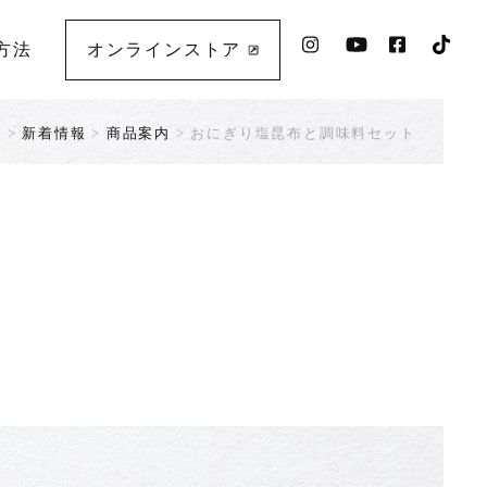
方法
オンラインストア
E
>
新着情報
>
商品案内
>
おにぎり塩昆布と調味料セット