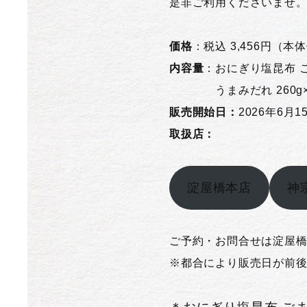
是非ご利用くださいませ
価格
：税込 3,456円（本体
内容量
：おにぎり塩昆布 ごま
うまみだれ 260g×1、
販売開始日：
2026年6月
取扱店：
淀屋橋本店
神
ご予約・お問合せは淀屋
※都合により販売日が前