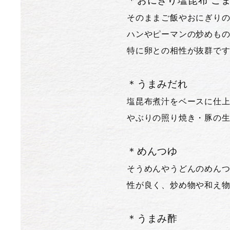
＊おにぎり塩昆布 ご
そのままご飯やおにぎり
ハンやピーマンの炒めも
特に卵との相性が抜群です
＊うまみだれ
塩昆布煮汁をベースに仕上
やぶりの照り焼き・豚の
＊めんつゆ
そうめんやうどんのめんつ
性が良く、炒め物や和え
＊うまみ酢