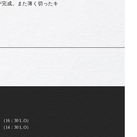
が完成。また薄く切ったキ
（16：30 L.O）
14：30 L.O）