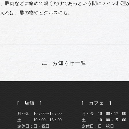
肉、豚肉などに絡めて焼くだけであっという間にメイン料理
和えれば、酢の物やピクルスにも。
お知らせ一覧
[ 店舗 ]
[ カフェ ]
月～金 10：00～18：00
月～金 10：00～17：00 
土 10：00～16：00
土 10：00～15：00 （
定休日：日・祝日
定休日：日・祝日