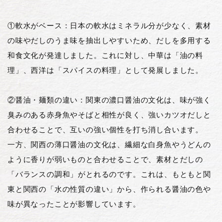
①軟水がベース：日本の軟水はミネラル分が少なく、素材
の味やだしのうま味を抽出しやすいため、だしを多用する
和食文化が発達しました。これに対し、中華は「油の料
理」、西洋は「スパイスの料理」として発展しました。
②醤油・麺類の違い：関東の濃口醤油の文化は、味が強く
臭みのある赤身魚やそばと相性が良く、強いカツオだしと
合わせることで、互いの強い個性を打ち消し合います。
一方、関西の薄口醤油の文化は、繊細な白身魚やうどんの
ように香りが弱いものと合わせることで、素材とだしの
「バランスの調和」がとれるのです。これは、もともと関
東と関西の「水の性質の違い」から、作られる醤油の色や
味が異なったことが影響しています。