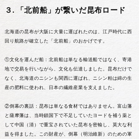
３. 「北前船」が繋いだ昆布ロード
北海道の昆布が大阪に大量に運ばれたのは、江戸時代に西
回り航路が確立した「北前船」のおかげです。
①文化を運んだ船：北前船は単なる輸送船ではなく、寄港
地で交易を行いながら、文化も伝達しました。昆布だけで
なく、北海道のニシンも関西に運ばれ、ニシン粕は綿の生
産の肥料に使われ、日本の繊維産業を支えました。
②倒幕の裏話：昆布は単なる食材ではありません。富山藩
と薩摩藩は、当時鎖国下で不足していたヨードを補う薬と
して中国（清）で重宝されていた昆布を密輸し、莫大な利
益を得ました。この財産が、倒幕（明治維新）のための軍