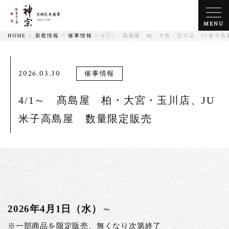
MENU
HOME
>
新着情報
>
催事情報
>
4/1～ 髙島屋 柏・大宮・玉川店、JU米子
2026.03.30
催事情報
4/1～ 髙島屋 柏・大宮・玉川店、JU
米子高島屋 数量限定販売
2026年4月1日（水）
～
※一部商品を限定販売、無くなり次第終了