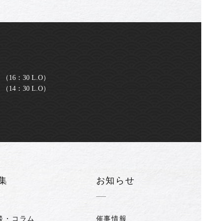
（16：30 L.O）
14：30 L.O）
集
お知らせ
談・コラム
催事情報