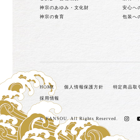
神宗のあゆみ・文化財
安心へ
神宗の食育
包装へ
HOME
個人情報保護方針
特定商品取
採用情報
© KANSOU. All Rights Reserved.