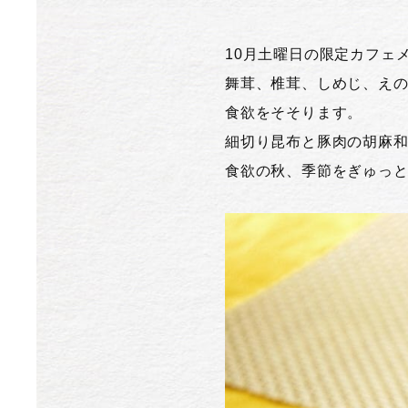
10月土曜日の限定カフェ
舞茸、椎茸、しめじ、え
食欲をそそります。
細切り昆布と豚肉の胡麻
食欲の秋、季節をぎゅっ