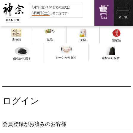
8
月
7
日(
金
)11:59までの注文は
(
土
)
8
月
8
日
出荷予定です
Cart
MENU
進物箱
単品
美鍋
限定品
シーンから探す
素材から探す
価格から探す
ログイン
会員登録がお済みのお客様